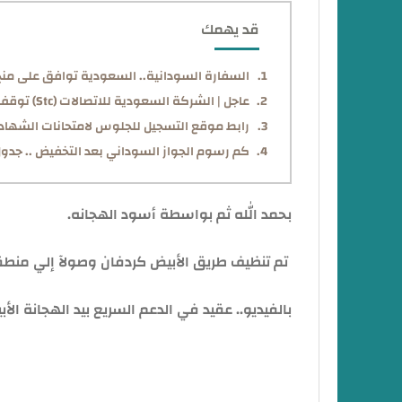
قد يهمك
السفارة السودانية.. السعودية توافق على منح 
عاجل | الشركة السعودية للاتصالات (Stc) توقف خدمة الاتصال الدولي لأحد الشركات المحلية في السودان
رابط موقع التسجيل للجلوس لامتحانات الشهادة الس
كم رسوم الجواز السوداني بعد التخفيض .. جدول
بحمد الله ثم بواسطة أسود الهجانه.
تم تنظيف طريق الأبيض كردفان وصولآ إلي منطقة
بالفيديو.. عقيد في الدعم السريع بيد الهجانة الأب