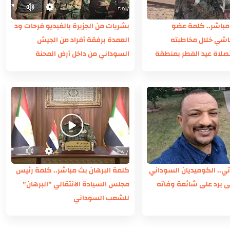
باشر.. كلمة عضو
بشريات من الجزيرة بالفيديو فرحات ود
اشي خلال مخاطبته
العمدة برفقة أفراد من الجيش
صلاة عيد الفطر بمنطقة
السوداني من داخل أرض المحنة
 النيل الأبيض
.. الكوميديان السوداني
كلمة البرهان بث مباشر.. كلمة رئيس
يرد على شائعة وفاته
مجلس السيادة الانتقالي "البرهان"
للشعب السوداني