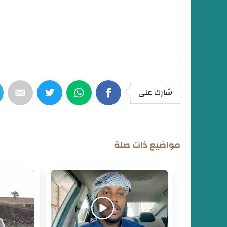
الناس تتفقد المنازل والعربات حقتها والشوارع
شارك على
مواضيع ذات صلة