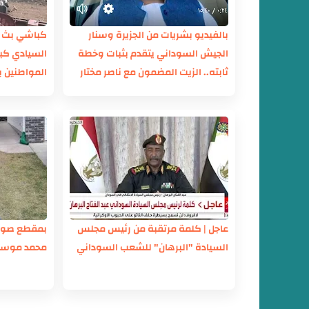
بالفيديو بشريات من الجزيرة وسنار
كباشي بث م
الجيش السوداني يتقدم بثبات وخطة
السيادي كب
ثابته.. الزيت المضمون مع ناصر مختار
المواطنين ب
بابكر
حَماري ولاية
عاجل | كلمة مرتقبة من رئيس مجلس
بمقطع صوتي
السيادة "البرهان" للشعب السوداني
محمد موسى 