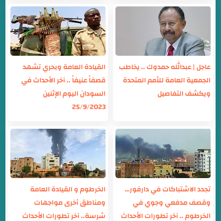
عاجل | عبدالله حمدوك .. يخاطب
القيادة العامة وبحري تشهد
الجمعية العامة للأمم المتحدة
قصفاً عنيفاً .. آخر الأحداث في
ويكشف التفاصيل
السودان اليوم الإثنين
25/9/2023
تجدد الاشتباكات في دارفور…
الخرطوم و القيادة العامة
وقصف مدفعي وجوي في
ومناطق أخرى مواجهات
الخرطوم .. آخر تطورات الأحداث
شرسة.. آخر تطورات الأحداث