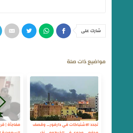
شارك على
مواضيع ذات صلة
تجدد الاشتباكات في دارفور… وقصف
مفاجأة | قر
مدفعي وجوي في الخرطوم .. آخر
السعودية ل