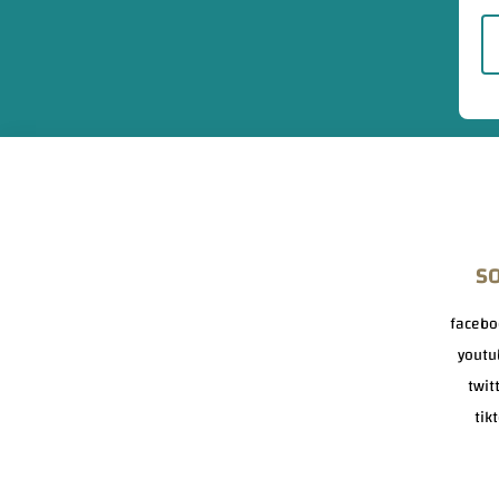
S
facebo
youtu
twit
tik