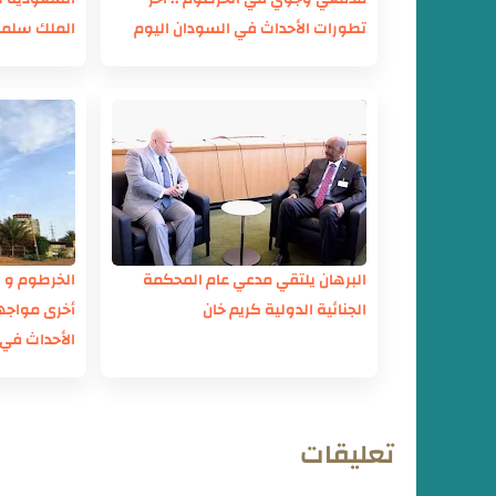
تطورات الأحداث في السودان اليوم
الملك سلمان
الإثنين 25/9/2023
البرهان يلتقي مدعي عام المحكمة
الخرطوم و ا
الجنائية الدولية كريم خان
أخرى مواجه
الأحداث في ا
26/9/2023
تعليقات