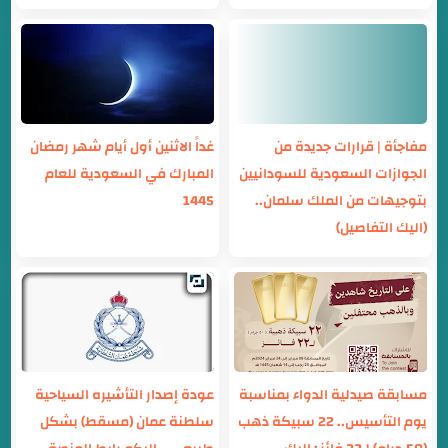
مفاجأة | قرارات جديدة من
غداً الاثنين أول أيام شهر رمضان
الجوازات السعودية للسودانيين
المبارك في السعودية للعام
بتوجيهات من الملك سلمان..
1445
(اليك التفاصيل)
مسابقة صيدلية الدواء بمناسبة
عودة إصدار التأشيره السياحية
يوم التأسيس.. 22 سبيكة ذهب
سلطنة عمان (مسقط) بشكل