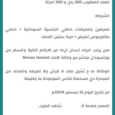
العدد المطلوب 300 رجل و 300 امراة
الشروط:
ممرضين وممرضات حاملي الجنسية السودانية + حاملي
بكالوريوس تمريض + خبرة سنتين اقلاها
لمن يرغب الرجاء ارسال الcv عبر الارقام التالية والسفر من
بورتسودان مباشر عبر وكالة الاخت Marwa Hamad
الوكالة ما ح تشيل منك لا قرش ولا تعريفه والهدف من
المبادرة دي مساعدة للناس الموجودة بلا وظيفة
حرر بتاريخ اليوم 31 ديسمبر 2024م
المصدر صفحة #
ود_الصول
شاهد المزيد..