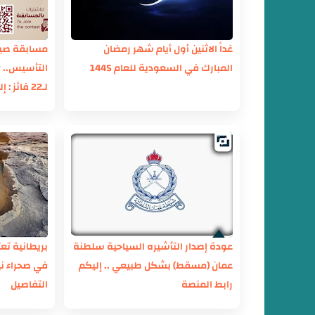
غداً الاثنين أول أيام شهر رمضان
مسابقة صيدل
المبارك في السعودية للعام 1445
لـ22 فائز : إليك التفاصيل
عودة إصدار التأشيره السياحية سلطنة
بريطانية تع
عمان (مسقط) بشكل طبيعي .. إليكم
في صحراء ني
رابط المنصة
التفاصيل