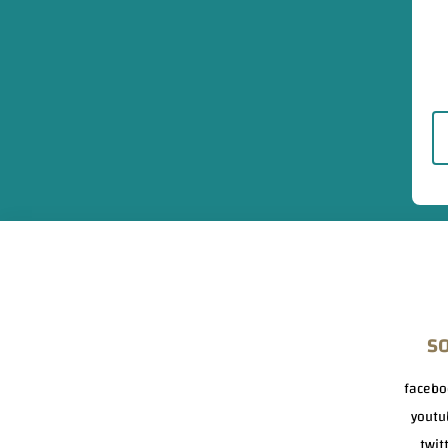
S
facebo
youtu
twit