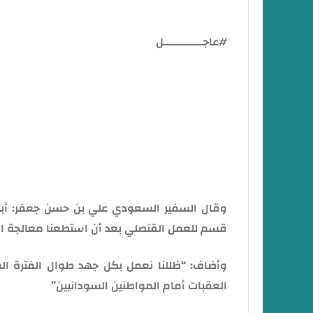
#عاجــــــــــــــل
لكل السودانيين.. بشريات العودة للخرطوم تفقد 
الجديد في السودان
وقال السفير السعودي علي بن حسن جعفر: أبلغن
قسم للعمل القنصلي بعد أن استطعنا معالجة العوا
وأضاف: “ظللنا نعمل بكل جهد طوال الفترة ا
العقبات أمام المواطنين السودانيين”