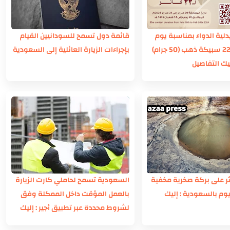
ية الدواء بمناسبة يوم
قائمة دول تسمح للسودانيين القيام
التأسيس.. 22 سبيكة ذهب (50 جرام)
بإجراءات الزيارة العائلية إلى السعودية
ثر على بركة صخرية مخفية
السعودية تسمح لحاملي كارت الزيارة
وم بالسعودية : إليك
بالعمل المؤقت داخل الممكلة وفق
لشروط محددة عبر تطبيق أجير : إليك
التفاصيل