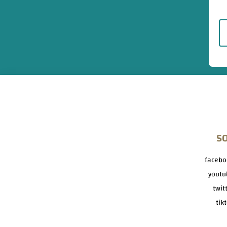
S
facebo
youtu
twit
tik