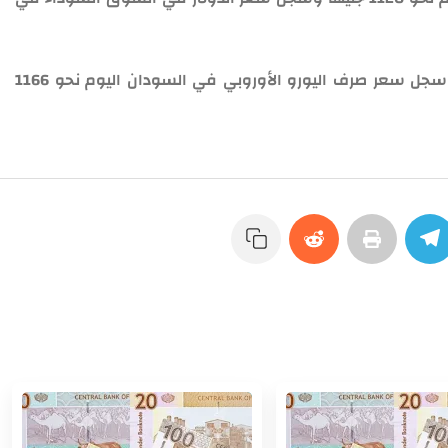
وبلغ سعر صرف الجنيه الاسترليني 1369 جنيهاً وسجل سعر صرف اليورو الأوروبي في السودان اليوم نحو 1166