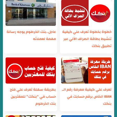
خطوة بخطوة تعرف علي كيفية
عاجل..بنك الخرطوم يوجه رسالة
تنشيط بطاقة الصراف الآلي عبر
مهمة لعملائه
تطبيق بنكك
تعرف علي كيفية معرفة رقم الــ
بطريقة سهلة تعرف علي فتح
IBAN الخاص برقم حسابك في
حساب في "بنكك" للمغتربين
بنكك
بنك الخرطوم