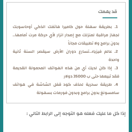
قد يهمك
بطريقة سهلة حول كاميرا هاتفك الذكي أوحاسوبك
لجهاز مراقبة لمنزلك مع إصدار انزار لأي حركة مرت أمامها..
بدون برامج ولا تطبيقات مجاناً
عالم فيزياء..تسارع دوران الأرض سيقصر السنة ثانية
واحدة
إذا كان لديك أي من هذه الهواتف المحمولة القديمة
فقد تبيعها حتى ب 35000 دولار
طريقة سحرية لحذف كود قفل الشاشة في هواتف
سامسونغ بدون برامج وبدون فورمات بسهولة
إذا كل ما عليك فعله هو التوجه إلى الرابط التالي :
findmymobile