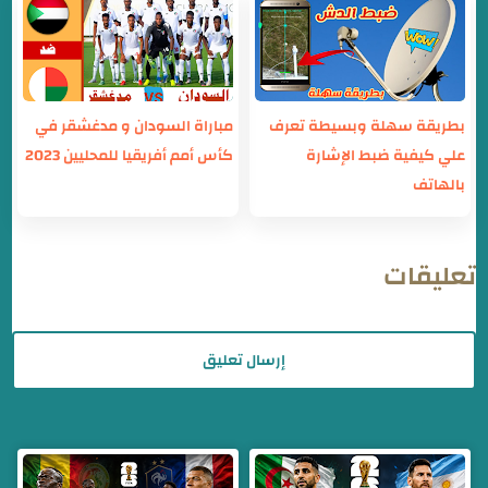
بطريقة سهلة وبسيطة تعرف
مباراة السودان و مدغشقر في
علي كيفية ضبط الإشارة
كأس أمم أفريقيا للمحليين 2023
بالهاتف
تعليقات
إرسال تعليق