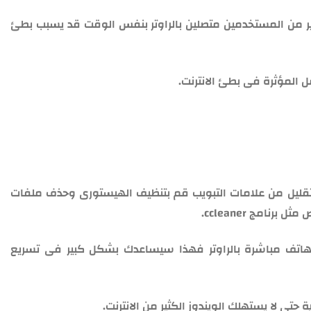
ير من المستخدمين متصلين بالراوتر بنفس الوقت قد يسبب بطئ
ل المؤثرة فى بطئ الانترنت.
لتقليل من علامات التبويب قم بتنظيف الهيستورى وحذف ملفات
نامج ccleaner.
لهاتف مباشرة بالراوتر فهذا سيساعدك بشكل كبير فى تسريع
ة حتى لا يستهلك الويندوز الكثير من الانترنت.