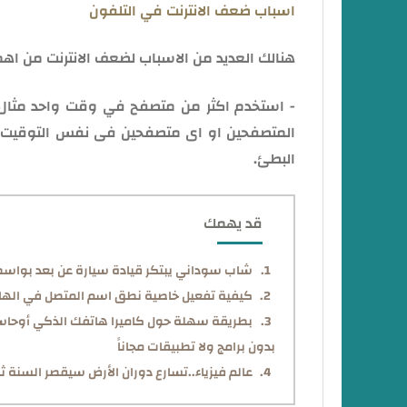
اسباب ضعف الانترنت في التلفون
هنالك العديد من الاسباب لضعف الانترنت من اهم
- استخدم اكثر من متصفح في وقت واحد مثال
المتصفحين او اى متصفحين فى نفس التوقيت وف
البطئ.
قد يهمك
شاب سوداني يبتكر قيادة سيارة عن بعد بواسط
كيفية تفعيل خاصية نطق اسم المتصل في الهاتف
بطريقة سهلة حول كاميرا هاتفك الذكي أوحاسوبك
بدون برامج ولا تطبيقات مجاناً
عالم فيزياء..تسارع دوران الأرض سيقصر السنة ثا