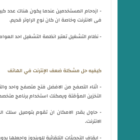
- ازدحام المستخدمين عندما يكون هناك عدد كب
فى الانترنت وخاصة ان كان نوع الراوتر قديم.
- نظام التشغيل تعتبر انظمة التشغيل احد العوام
كيفيه حل مشكلة ضعف الإنترنت في الهاتف
- اثناء التصفح من الافضل فتح متصفح واحد وا
التخزين المؤقتة ويمكنك استخدام برنامج متخصص مثل بر
- حاول بقدر الامكان ان تقوم بتوصيل سلك ا
الانترنت.
- ايقاف التحديثات التلقائية للويندوز واجعلها يدوي