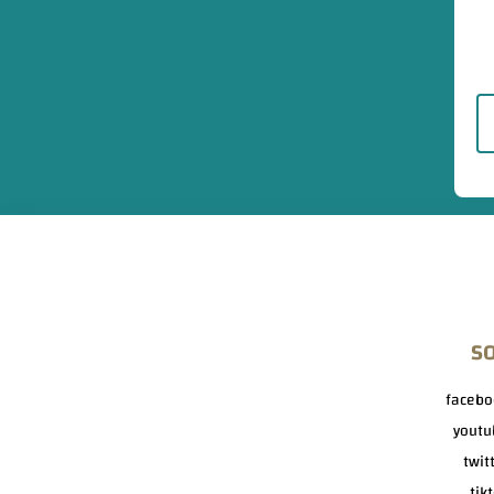
S
facebo
youtu
twit
tik