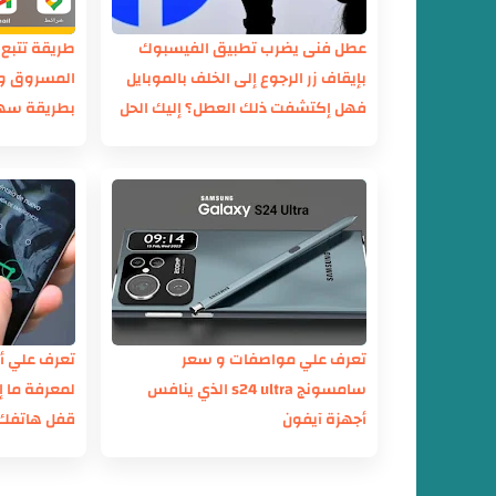
عطل فنى يضرب تطبيق الفيسبوك
طريقة تتبع 
بإيقاف زر الرجوع إلى الخلف بالموبايل
المسروق وت
فهل إكتشفت ذلك العطل؟ إليك الحل
بطريقة سه
تعرف علي مواصفات و سعر
تعرف علي 
سامسونج s24 ultra الذي ينافس
لمعرفة ما إ
أجهزة آيفون
قفل هاتفك 
الصورة ومو