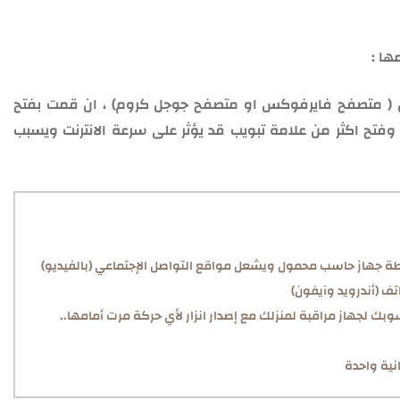
ها :
 ( متصفح فايرفوكس او متصفح جوجل كروم) ، ان قمت بفتح
تح اكثر من علامة تبويب قد يؤثر على سرعة الانترنت ويسبب
ة جهاز حاسب محمول ويشعل مواقع التواصل الإجتماعي (بالفيديو)
 (أندرويد وآيفون)
 لجهاز مراقبة لمنزلك مع إصدار انزار لأي حركة مرت أمامها..
نية واحدة