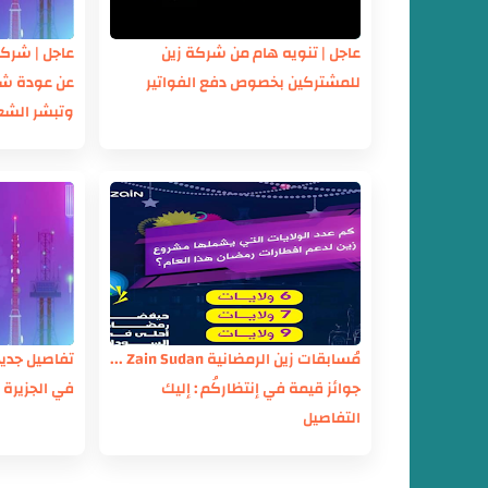
عاجل | تنويه هام من شركة زين
للمشتركين بخصوص دفع الفواتير
عن عودة شب
وتبشر الشع
مُسابقات زين الرمضانية Zain Sudan ...
تفاصيل جدي
جوائز قيمة في إنتظاركُم : إليك
في الجزيرة 
التفاصيل