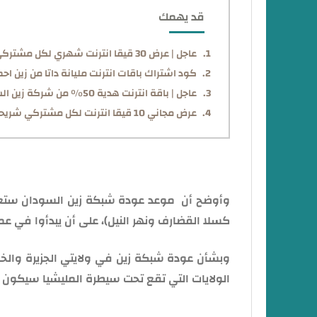
قد يهمك
عاجل | عرض 30 قيقا انترنت شهري لكل مشتركي شريحة زين سودان واحصل علي هدية مجاناً 50% من سعة الباقة
كود اشتراك باقات انترنت مليانة داتا من زين احصل علي هدية م
عاجل | باقة انترنت هدية 50٪ من شركة زين السودان لكل مشتركي شريحة زين : إليك طريقة التفعيل
عرض مجاني 10 قيقا انترنت لكل مشتركي شريحة زين "Zain Sudan" : إليك التفاصيل
وأوضح أن موعد عودة شبكة زين السودان ستعود 
كسلا القضارف ونهر النيل)، على أن يبدأوا في عمل
وبشأن عودة شبكة زين في ولايتي الجزيرة والخ
الولايات التي تقع تحت سيطرة المليشيا سيكون م