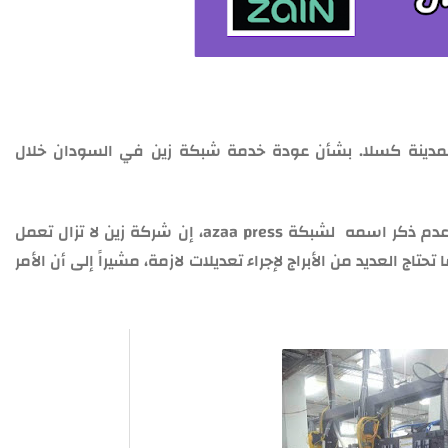
مدينة كسلا. بشأن عودة خدمة شبكة زين في السودان خلال
وقال مهندس شبكة زين السودان، الذي فضل عدم ذكر اسمه لشبكة azaa press، إن شركة زين لا تزال تعمل
اج العديد من الأبراج لإجراء تعديلات لازمة، مشيراً إلى أن الأمر