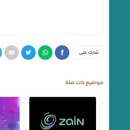
عرض 2000 دقيقة مكالمات دولية إلي السودان من شركة STC للاتصالات لكل المشتركين السودانين
شارك على
مواضيع ذات صلة