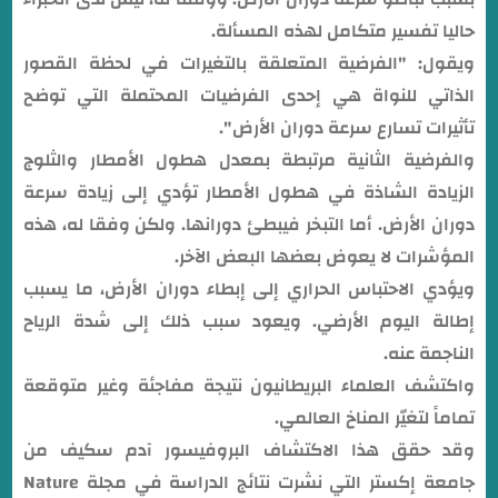
حاليا تفسير متكامل لهذه المسألة.
ويقول: "الفرضية المتعلقة بالتغيرات في لحظة القصور
الذاتي للنواة هي إحدى الفرضيات المحتملة التي توضح
تأثيرات تسارع سرعة دوران الأرض".
والفرضية الثانية مرتبطة بمعدل هطول الأمطار والثلوج
الزيادة الشاذة في هطول الأمطار تؤدي إلى زيادة سرعة
دوران الأرض. أما التبخر فيبطئ دورانها. ولكن وفقا له، هذه
المؤشرات لا يعوض بعضها البعض الآخر.
ويؤدي الاحتباس الحراري إلى إبطاء دوران الأرض، ما يسبب
إطالة اليوم الأرضي. ويعود سبب ذلك إلى شدة الرياح
الناجمة عنه.
واكتشف العلماء البريطانيون نتيجة مفاجئة وغير متوقعة
تماماً لتغيّر المناخ العالمي.
وقد حقق هذا الاكتشاف البروفيسور آدم سكيف من
جامعة إكستر التي نشرت نتائج الدراسة في مجلة Nature