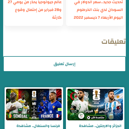
تحديث جديد..سعر الدولار في
عالم جيولوجيا يحذر من يومي 27
السودان لدي بنك الخرطوم
و28 فبراير من إحتمال وقوع
اليوم الأربعاء 7 ديسمبر 2022
كارثة
تعليقات
إرسال تعليق
الجزائر والارجنتين.. مشاهدة
فرنسا والسنغال.. مشاهدة