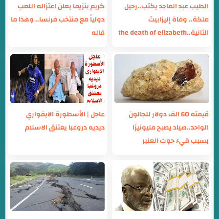
الطيب عبد الماجد يكتب..رحيل
كريم بنزيما يعلن اعتزاله اللعب
ملكة.. وفاة إليزابيث
دولياً مع منتخب فرنسا.. وهذا ما
الثانية..the death of elizabeth
قاله
قيمته 60 الف دولار للجالون
عاجل | الأسطورة الايفواري
الواحد..صياد يصبح مليونيرًا
ديديه دروغبا يعتنق الاسلام
بسبب قيء حوت العنبر