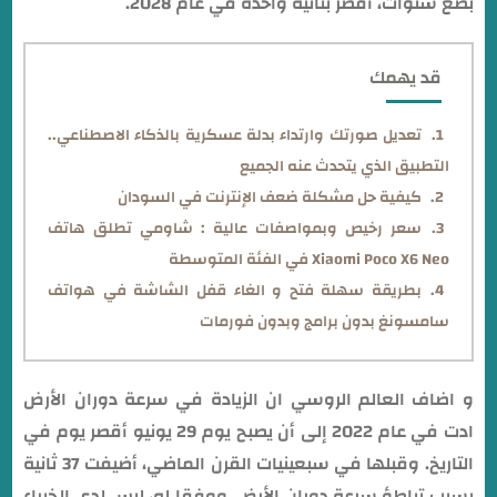
بضع سنوات، أقصر بثانية واحدة في عام 2028.
قد يهمك
تعديل صورتك وارتداء بدلة عسكرية بالذكاء الاصطناعي..
التطبيق الذي يتحدث عنه الجميع
كيفية حل مشكلة ضعف الإنترنت في السودان
سعر رخيص وبمواصفات عالية : شاومي تطلق هاتف
Xiaomi Poco X6 Neo في الفئة المتوسطة
بطريقة سهلة فتح و الغاء قفل الشاشة في هواتف
سامسونغ بدون برامج وبدون فورمات
و اضاف العالم الروسي ان الزيادة في سرعة دوران الأرض
ادت في عام 2022 إلى أن يصبح يوم 29 يونيو أقصر يوم في
التاريخ. وقبلها في سبعينيات القرن الماضي، أضيفت 37 ثانية
بسبب تباطؤ سرعة دوران الأرض. ووفقا له، ليس لدى الخبراء