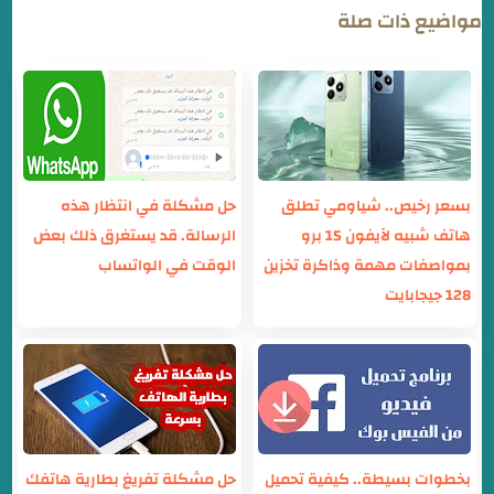
مواضيع ذات صلة
بسعر رخيص.. شياومي تطلق
حل مشكلة في انتظار هذه
هاتف شبيه لآيفون 15 برو
الرسالة. قد يستغرق ذلك بعض
بمواصفات مهمة وذاكرة تخزين
الوقت في الواتساب
128 جيجابايت
بخطوات بسيطة.. كيفية تحميل
حل مشكلة تفريغ بطارية هاتفك