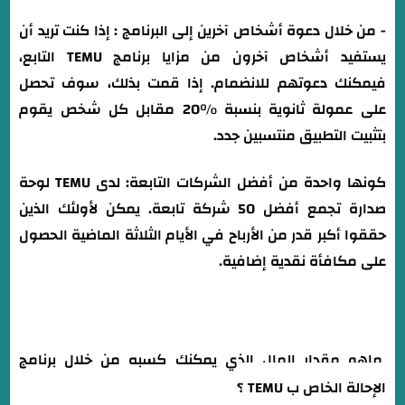
- من خلال دعوة أشخاص آخرين إلى البرنامج : إذا كنت تريد أن
يستفيد أشخاص آخرون من مزايا برنامج TEMU التابع،
فيمكنك دعوتهم للانضمام. إذا قمت بذلك، سوف تحصل
على عمولة ثانوية بنسبة %20 مقابل كل شخص يقوم
بتثبيت التطبيق منتسبين جدد.
كونها واحدة من أفضل الشركات التابعة: لدى TEMU لوحة
صدارة تجمع أفضل 50 شركة تابعة. يمكن لأولئك الذين
حققوا أكبر قدر من الأرباح في الأيام الثلاثة الماضية الحصول
على مكافأة نقدية إضافية.
ماهو مقدار المال الذي يمكنك كسبه من خلال برنامج
الإحالة الخاص ب TEMU ؟