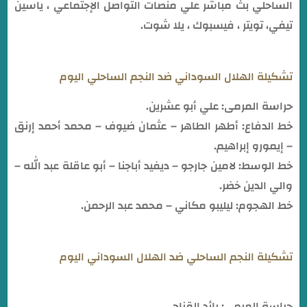
الساحلي بث مباشر علي منصات التواصل الإجتماعي ، ياسين
تيفي، تويتر ، فيسبوك ، يلا شوت.
تشكيلة الهلال السوداني ضد النجم الساحلي اليوم
حراسة المرمى: علي أبو عشرين.
خط الدفاع: أطهر الطاهر – عثمان ضيوف – محمد أحمد إرنق
– إيمورو إبراهيم.
خط الوسط: لامين جارجو – ديفيد أباجنا – أبو عاقلة عبد الله –
والي الدين خضر.
خط الهجوم: ليليبو مكاني – محمد عبد الرحمن.
تشكيلة النجم الساحلي ضد الهلال السوداني اليوم
حراسة المرمى: رائد القزاح.