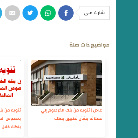
شارك على
مواضيع ذات صلة
عاجل | تنويه من بنك الخرطوم إلي
تنويه من بن
عملائه بشأن تطبيق بنكك
بخصوص المع
بنكك خلال ا