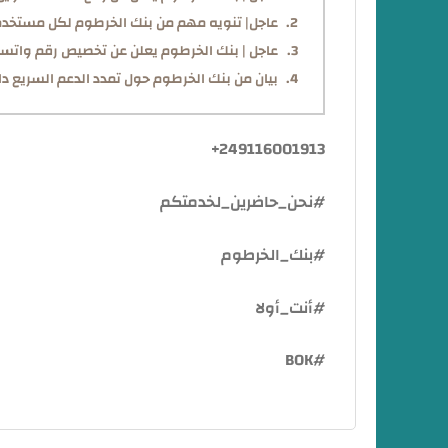
عاجل| تنويه مهم من بنك الخرطوم لكل مستخد
عاجل | بنك الخرطوم يعلن عن تخصيص رقم واتسا
بيان من بنك الخرطوم حول تمدد الدعم السريع دا
249116001913+
#نحن_حاضرين_لخدمتكم
#بنك_الخرطوم
#أنت_أولا
#BOK