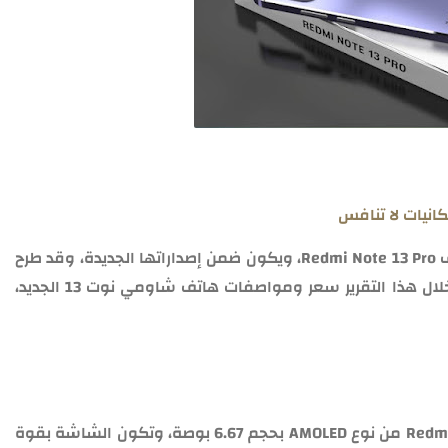
شركة شاومي الصينية، تكشف عن مميزات هاتف Redmi Note 13 Pro، ويكون ضمن إصداراتها الجديدة، وقد طرح
الهاتف خلال شهر سبتمبر الماضي، وإليكم من خلال هذا التقرير سعر ومواصفات هاتف شاومي نوت 13 الجديد،
: حيث تكون شاشة هاتف Redmi Note 13 Pro من نوع AMOLED بحجم 6.67 بوصة، وتكون الشاشة بقوة