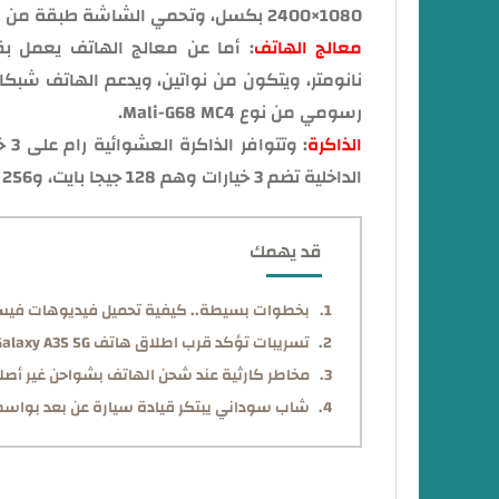
1080×2400 بكسل، وتحمي الشاشة طبقة من زجاج غوريلا جلاس 5، وتدعم الشاشة معدل تحديث 120 هرتز.
معالج الهاتف
رسومي من نوع Mali-G68 MC4.
الذاكرة
الداخلية تضم 3 خيارات وهم 128 جيجا بايت، و256 جيجا بايت، و512 جيجا بايت وتكون من نوع UFS 2.2.
قد يهمك
بخطوات بسيطة.. كيفية تحميل فيديوهات فيسب
تسريبات تؤكد قرب اطلاق هاتف Samsung Galaxy A35 5G بمواصفات عالية في الفئة المتوسطة
مخاطر كارثية عند شحن الهاتف بشواحن غير أصلي
شاب سوداني يبتكر قيادة سيارة عن بعد بواسط