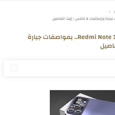
هاتف ريدمي نوت 13 برو Redmi Note 13 Pro.. بمواصفات جبارة
فاصيل