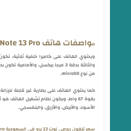
هاتف سامسونج A15 قادم بمواصفات ثورية (5G) في الفئة الاقتصادية : إليك التفاصيل.
واصفات هاتف Redmi Note 13 Pro
م
من نوع microSD.
الأسود، والأبيض، والأزرق، والبنفسجي.
سعر تلفون ريدمي نوت 13 برو في السعودية Redmi Note 13 Pro