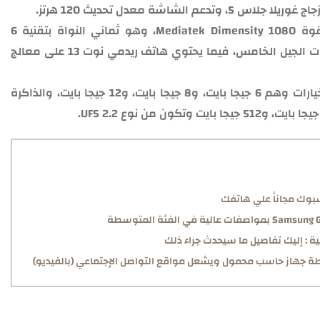
: أما عن معالج الهاتف يعمل بقوة Mediatek Dimensity 1080، وهو ثماني النواة بتقنية 6
نانومتر، ويتكون من نواتين، ويدعم الهاتف شبكات الجيل الخامس، فيما يحتوي هاتف ريدمي نوت 13 على معالج
: وتتوافر الذاكرة العشوائية رام على 3 خيارات وهم 6 جيجا بايت، و8 جيجا بايت، و12 جيجا بايت، والذاكرة
وك مجاناً علي هاتفك
ة : إليك تفاصيل ما سيحدث جراء ذلك
ة جهاز حاسب محمول ويشعل مواقع التواصل الإجتماعي (بالفيديو)