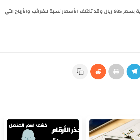
يبلغ سعر تلفون ريدمي نوت 13 برو في السعودية بسعر 935 ريال وقد تختلف الأسعار نسبة للضرائب والأرباح التي