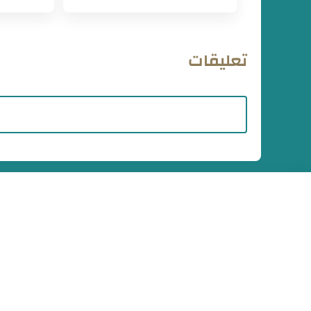
التي تستهلكها عند التصفح
تعرفها عنه
تعليقات