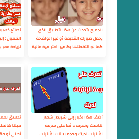
الجميع يتحدث عن هذا التطبيق الذي
نصائح ذهبية
يجعل صورك القديمة أو غير الواضحة
كما لو التقطتها بكاميرا احترافية عالية
لزيادة عمر 
الجودة HD
ممكن
أضف هذا الخيار إلى شريط إشعار
تطبيق لمعرف
هاتفك وتعرف دائما على سرعة
فيها هاتف
الأنترنت لديك وحجم بيانات الأنترنت
أصلي أو مقل