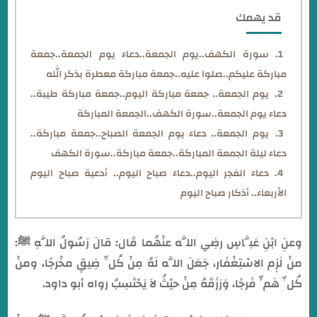
قد يهمك
سورة الكهف..يوم الجمعة..دعاء يوم الجمعة..جمعة
مباركة عليكم..صلوا عليه..جمعة مباركة معطرة بذكر الله
يوم الجمعة.. جمعة مباركة اليوم..جمعة مباركة طيبة..
دعاء يوم الجمعة..سورة الكهف..الجمعة المباركة
يوم الجمعة.. دعاء يوم الجمعة الصباح..جمعة مباركة..
دعاء ليلة الجمعة المباركة..جمعة مباركة..سورة الكهف
دعاء الفجر اليوم..دعاء صباح اليوم.. أدعية صباح اليوم
الأربعاء.. أذكار صباح اليوم
وعنِ ابْنِ عَبَّاسٍ رضِي اللَّه عنْهُما قَال: قالَ رَسُولُ اللَّهِ ﷺ:
منْ لَزِم الاسْتِغْفَار، جَعَلَ اللَّه لَهُ مِنْ كُلِّ ضِيقٍ مخْرجًا، ومنْ
كُلِّ هَمٍّ فَرجًا، وَرَزَقَهُ مِنْ حيْثُ لاَ يَحْتَسِبُ رواه أبو داود.