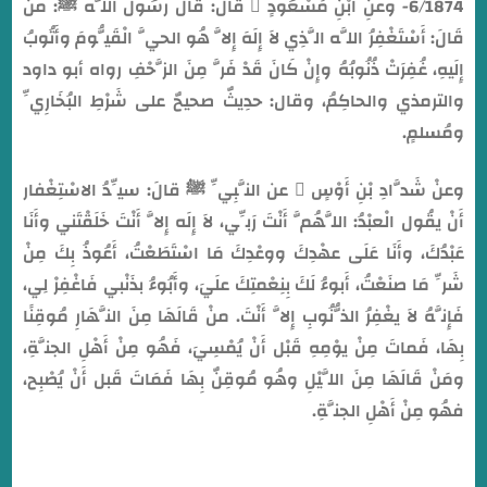
6/1874- وعنِ ابْنِ مَسْعُودٍ  قَالَ: قَالَ رسُولُ اللَّه ﷺ: منْ
قَالَ: أَسْتَغْفِرُ اللَّه الَّذِي لاَ إِلَهَ إِلاَّ هُو الحيَّ الْقَيُّومَ وأَتُوبُ
إِلَيهِ، غُفِرَتْ ذُنُوبُهُ وإِنْ كَانَ قَدْ فَرَّ مِنَ الزَّحْفِ رواه أبو داود
والترمذي والحاكِمُ، وقال: حدِيثٌ صحيحٌ على شَرْطِ البُخَارِيِّ
ومُسلمٍ.
وعنْ شَدَّادِ بْنِ أَوْسٍ  عن النَّبِيِّ ﷺ قالَ: سيِّدُ الاسْتِغْفار
أَنْ يقُول الْعبْدُ: اللَّهُمَّ أَنْتَ رَبِّي، لاَ إِلَه إِلاَّ أَنْتَ خَلَقْتَني وأَنَا
عَبْدُكَ، وأَنَا عَلَى عهْدِكَ ووعْدِكَ مَا اسْتَطَعْتُ، أَعُوذُ بِكَ مِنْ
شَرِّ مَا صنَعْتُ، أَبوءُ لَكَ بِنِعْمتِكَ علَيَ، وأَبُوءُ بذَنْبي فَاغْفِرْ لِي،
فَإِنَّهُ لاَ يغْفِرُ الذُّنُوبِ إِلاَّ أَنْتَ. منْ قَالَهَا مِنَ النَّهَارِ مُوقِنًا
بِهَا، فَماتَ مِنْ يوْمِهِ قَبْل أَنْ يُمْسِيَ، فَهُو مِنْ أَهْلِ الجنَّةِ،
ومَنْ قَالَهَا مِنَ اللَّيْلِ وهُو مُوقِنٌ بِهَا فَمَاتَ قَبل أَنْ يُصْبِح،
فهُو مِنْ أَهْلِ الجنَّةِ.