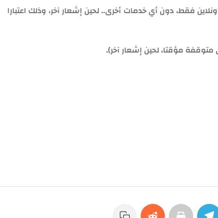
لاين فقط، دون أي خدمات أخرى.. لحين إشعار آخر، وذلك اعتبارا
 متوقفة مؤقتا، لحين إشعار آخر).