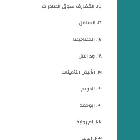
١٥. القضارف سوق الصادرات
١٦. المناقل
١٧. الحصاحيصا
١٨. ود النيل
١٩. الأبيض التأمينات
٢٠. الدويم
٢١. ابوحمد
٢٢. ام روابة
٢٣. الدندر