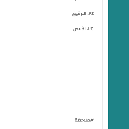
٢٤. البرقيق
٢٥. الأبيض
تعرف علي متطلبات فتح حساب في بنكك اونلاين 
#ملاحظة