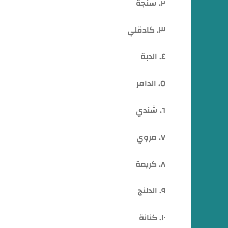
٢. سنجة
٣. كادقلي
٤. الدبة
٥. الدامر
٦. شندي
٧. مروي
٨. كريمة
٩. الدلنج
١٠. كنانة