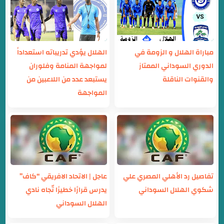
مباراة الهلال و الزومة في
الهلال يؤدي تدريباته استعداداً
الدوري السوداني الممتاز
لمواجهة المنامة وفلوران
والقنوات الناقلة
يستبعد عدد من اللاعبين من
المواجهة
تفاصيل رد الأهلي المصري علي
عاجل | الاتحاد الافريقي “كاف”
شكوي الهلال السوداني
يدرس قرارًا خطيرًا تّجاه نادي
الهلال السوداني