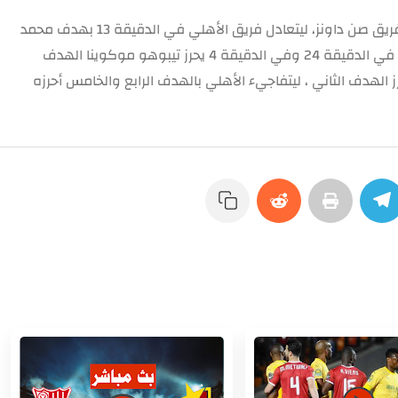
في الدقيقة 4 أحرز مارسيلو أليندي الهدف الأول لفريق صن داونز، ليتعادل فريق الأهلي في الدقيقة 13 بهدف محمد
شريف ، ليعود صن داونز ويحرز زواني الهدف الثانى في الدقيقة 24 وفي الدقيقة 4 يحرز تيبوهو موكوينا الهدف
 الهدف الثاني ، ليتفاجيء الأهلي بالهدف الرابع والخامس أحرزه