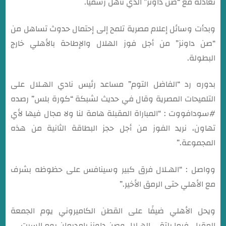
تعادله مع “صن داونز” الذي تأهل رسميًا.
وبدأت وسائل إعلام مصرية تلمح إلى إحتمال حدوث تساهل من
“صن داونز” من أجل فوز الهلال والإطاحة بالأهلي خارج
البطولة.
بدوره رد “الفاضل التوم” مساعد رئيس نادي الهـلال على
التلميحات المصرية وقال في حديث لشبكة “كورة بلس” رصده
#سودافووت : “المباراة المقبلة هامة لنا ولا مجال فيها لأي
تهاون، نريد الفوز من أجل حجز البطاقة الثانية من هذه
المجموعة.”
وواصل : “الهـلال فرق كبير وسينافس على حظوظه بشرف
مع الأهلي حتى الرمق الأخير.”
ويحل الأهلي ضيفًا على القطن الكاميروني يوم الجمعة
المقبل، فيما يلتقي الهـلال وصن داونز بامدرمان يوم السبت