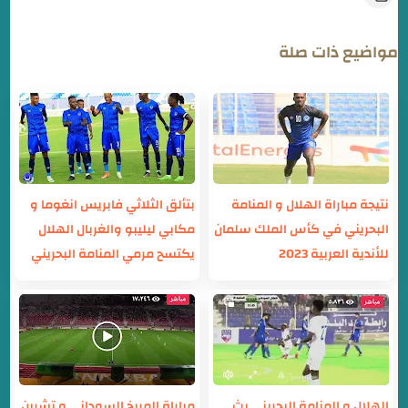
مواضيع ذات صلة
نتيجة مباراة الهلال و المنامة
بتألق الثلاثي فابريس انغوما و
البحريني في كأس الملك سلمان
مكابي ليليبو والغربال الهلال
للأندية العربية 2023
يكتسح مرمي المنامة البحريني
الهلال و المنامة البحريني بث
مباراة المريخ السوداني و تشرين