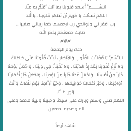
آللهُــــــمَّ أَسعِد قلوبنا بما أنتَ أعْلَمُ بِهِ مِنّا.
اللهم نسألك يا كريم أن تطهر قلوبنا ..ياالله
رب اغفر لي ولوالدي رب ارحمهما كما ربياني صغيرا...
طابت جمعتكم بذكر الله
###
دعاء يوم الجمعة
اللَّهُمَّ يَا مُقَلِّبَ القُلُوبِ وَالأَبْصَارِ ، ثَبِّتْ قُلُوبَنَا عَلَى طَاعَتِكَ ،
وَلا تُزِغْ قُلُوبَنَا بَعْدَ إِذْ هَدَيْتَنَا ، ولا تَفْتِنَّا فِي دِينِنَا ، وَاجْعَلْ يَوْمَنَا
خَيْراً مِنْ أَمْسِنَا ، وَاجْعَلْ غَدَنَا خَيْراً مِنْ يَوْمـِنَا ، وَاجْعَلْ خَيْرَ أَعْمَارِنَا
أَوَاخِرَهَا ، وَخَيْرَ أَعْمَالِنَا خَوَاتِيمَهَا ، وَخَيْرَ أَيَّامِنَا يَوْمَ نَلْقَاكَ وَأَنْتَ
رَاضٍ عَنَّا.
اللهم صلي وسلم وبارك على سيدنا وحبيبنا ونبينا محمد وعلى
اله وصحبه اجمعين
شاهد أيضاً