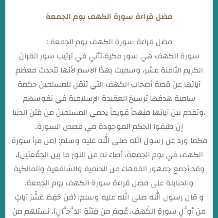
فضل قراءة سورة الكهف يوم الجمعة
فضل قراءة سورة الكهف يوم الجمعة :
سورة الكهف هي سور مكية،تأتي في ترتيب سور القرآن
الكريم الثامنة عشر، وسميت بهذا الاسم لأنها تتحدث معظم
آياتها عن قصة أصحاب الكهف التي تنقل للمسلمين حكمة
سامية هدفها ترسيخ العقيدة الإسلامية في نفوسهم
،وتقدم بين آياتها منهجاً قويماً يحمي المسلمين من فتن الدنيا
إن طبقوا الحكم الموجودة في قصص السورة.
فكما ورد عن رسول الله صلى الله عليه وسلم: (من قرأ سورةَ
الكهفِ في يومِ الجمعةِ، أضاء له من النورِ ما بين الجمُعتَينِ)،
وقد أجمع جمهور الفقهاء من الحنفية والشافعية والمالكية
والحنابلة على فضل قراءة سورة الكهف يوم الجمعة.
و قال رسول الله صلى الله عليه وسلم: (مَن حَفِظَ عَشْرَ آياتٍ
من أوَّلِ سورةِ الكَهفِ، عُصِمَ من فِتنَةِ الدَّجَّالِ)، نستلهم من