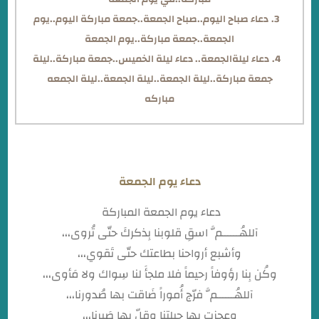
دعاء صباح اليوم..صباح الجمعة..جمعة مباركة اليوم..يوم
الجمعة..جمعة مباركة..يوم الجمعة
دعاء ليلةالجمعة.. دعاء ليلة الخميس..جمعة مباركة..ليلة
جمعة مباركة..ليلة الجمعة..ليلة الجمعة..ليلة الجمعه
مباركه
دعاء يوم الجمعة
دعاء يوم الجمعة المباركة
آللهُــــــمَّ اسقِ قلوبنا بِذكركَ حتّى تُروى،،،
وأشبع أرواحنا بطاعتك حتّى تَقوي،،،
وكُن بِنا رؤوفاً رحيماً فلا ملجأَ لنا سِواك ولا مَأوى،،،
آللهُــــــمَّ فرّج أُموراً ضَاقت بها صُدورنا،،،
وعجزت بها حيلتنا وقلّ بها صَبرنا،،،