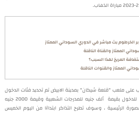
بر الخرطوم بث مباشر في الدوري السوداني الممتاز
داني الممتاز والقناة الناقلة
ضافة المريخ لهذا السبب؟
داني الممتاز والقنوات الناقلة
 على ملعب "قلعة شيكان" بمدينة الابيض تم تحديد فئات الدخول
لمتابعة أحداث المباراة ، حيث جاءت أسعار التذاكر للدخول بقيمة ألف جنيه للمدرجات الشعبية وقيمة 2000 جنيه
سطة ، و قيمة 3000 جنيه للمقصورة الرئيسية ، وسوف تطرح التذاكر ابتداءًا من اليوم الخميس