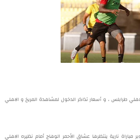
اهلي طرابلس ، و أسعار تذاكر الدخول لمشاهدة المريخ و الاهلي
ريخ السوداني يوم غداً الجمعة 8 أكتوبر مباراة نارية ينتظرها عشاق الأحمر الوهاج أمام نظيره الاهلي