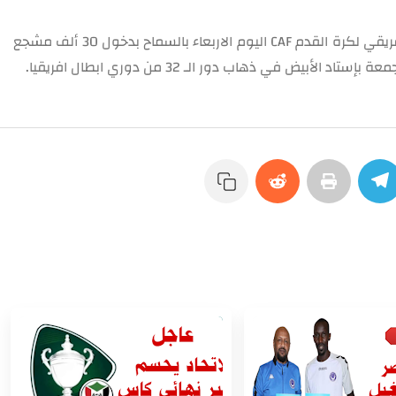
وفي ذات الساق تلقى المريخ خطاباً من الاتحاد الافريقي لكرة القدم CAF اليوم الاربعاء بالسماح بدخول 30 ألف مشجع
بيض في ذهاب دور الـ 32 من دوري ابطال افريقيا.