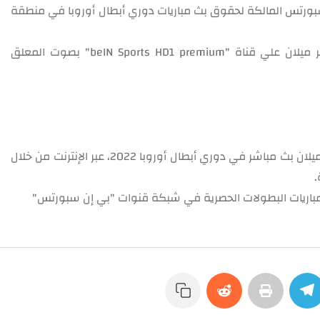
 سبورتس المالكة لحقوق بث مباريات دوري أبطال أوروبا في منطقة
ومن المقرر أن تنقل أحداث مباراة برشلونة و إنتر ميلان علي قناة "beIN Sports HD1 premium" بصوت المعلق
يتاح للجماهير العربية متابعة مباراة برشلونة و إنتر ميلان بث مباشر في دوري أبطال أوروبا 2022، عبر الإنترنت من خلال
.