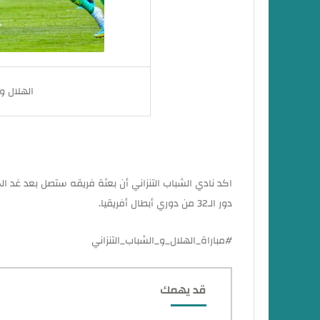
الهلال و
اكد نادي الشباب التنزاني أن بعثة فريقه ستصل بعد غد ا
دور الـ32 من دوري أبطال أفريقيا.
#مباراة_الهلال_و_الشباب_التنزاني
قد يهمك