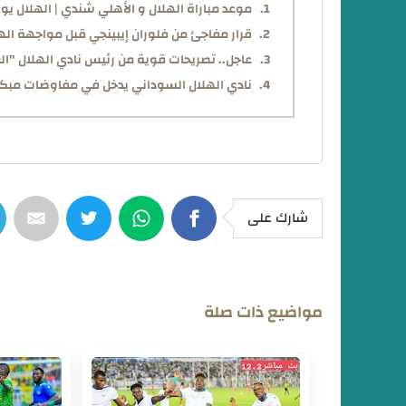
موعد مباراة الهلال و الأهلي شندي | الهلال ي
قرار مفاجئ من فلوران إيبينجي قبل مواجهة اله
عاجل.. تصريحات قوية من رئيس نادي الهلال "الع
نادي الهلال السوداني يدخل في مفاوضات مبكرة
شارك على
مواضيع ذات صلة